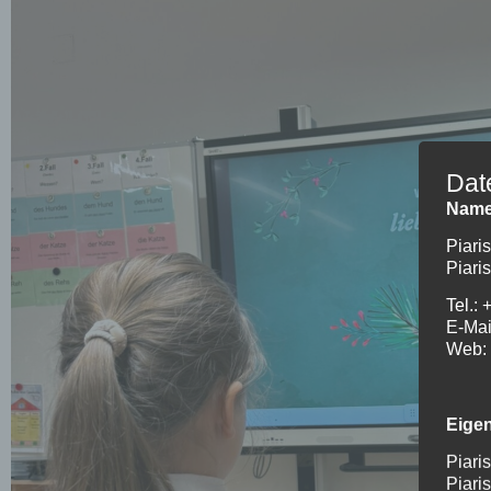
Dat
Name
Piari
Piari
Tel.:
E-Mai
Web: 
Eige
Piari
Piari