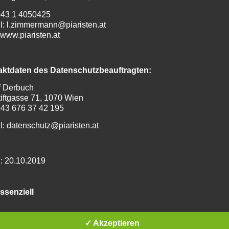
 +43 1 4050425
l: l.zimmermann@piaristen.at
www.piaristen.at
aktdaten des Datenschutzbeauftragten:
f Derbuch
iftgasse 71, 1070 Wien
 +43 676 37 42 195
l: datenschutz@piaristen.at
: 20.10.2019
undsätzliche Angaben zur Datenverarbeitung und Rechtsgrund
ssenziell
Diese Datenschutzerklärung klärt Sie über die Art, den Umfang 
 der Verarbeitung von personenbezogenen Daten innerhalb u
eangebotes und der mit ihm verbundenen Webseiten, Funktion
✓ Akzeptieren
nhalte (nachfolgend gemeinsam bezeichnet als „Onlineangebot“