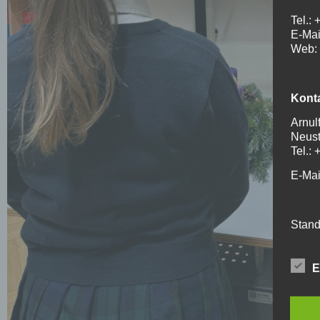
Tel.:
E-Mai
Web: 
Kont
Arnul
Neust
Tel.:
E-Mai
Stand
1. Gr
E
1.1. 
Zweck
Onlin
und I