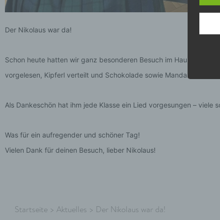
„Webs
verwe
oder 
Der Nikolaus war da!
1.2. 
Daten
Schon heute hatten wir ganz besonderen Besuch im Haus: Der Nikol
4 der
vorgelesen, Kipferl verteilt und Schokolade sowie Mandarinen mit
1.3. 
perso
Namen
Als Dankeschön hat ihm jede Klasse ein Lied vorgesungen – viele s
genom
Zahlu
unser
Was für ein aufregender und schöner Tag!
Inhal
Vielen Dank für deinen Besuch, lieber Nikolaus!
1.4. 
Daten
Gesch
Onlin
gesch
Startseite
>
Aktuelles
>
Der Nikolaus war da!
1.5. 