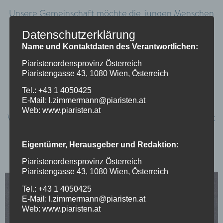
Unsere Gemeinschaft möchte die jungen Menschen
in ihrer Entwicklung begleiten und sie in sozialer
Datenschutzerklärung
Bildung und Herzensbildung fördern. Alle Kinder sind
Name und Kontaktdaten des Verantwortlichen:
in unseren Augen einzigartig. Wir geben den Kindern
Piaristenordensprovinz Österreich
Raum sich zu entfalten. Begabungsförderung ist ein
Piaristengasse 43, 1080 Wien, Österreich
zentraler Aspekt unseres Hauses.
Tel.: +43 1 4050425
E-Mail: l.zimmermann@piaristen.at
Web: www.piaristen.at
Willkommen in der Piaristenvolksschule – und im Hort
St. Thekla!
Eigentümer, Herausgeber und Redaktion:
Piaristenordensprovinz Österreich
Piaristengasse 43, 1080 Wien, Österreich
Tel.: +43 1 4050425
E-Mail: l.zimmermann@piaristen.at
Web: www.piaristen.at